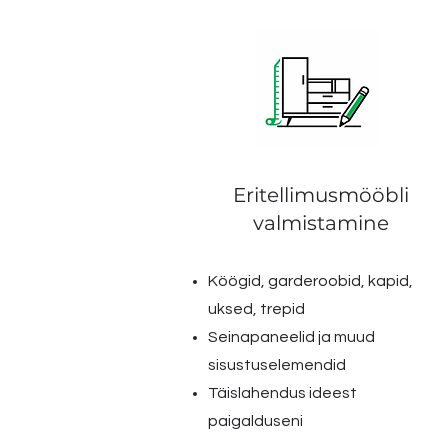
Eritellimusmööbli
valmistamine
Köögid, garderoobid, kapid,
uksed, trepid
Seinapaneelid ja muud
sisustuselemendid
Täislahendus ideest
paigalduseni