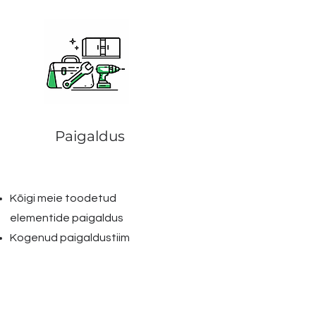
Paigaldus
Kõigi meie toodetud
elementide paigaldus
Kogenud paigaldustiim