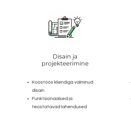
Disain ja
projekteerimine
Koostöös kliendiga valminud
disain
Funktsionaalsed ja
teostatavad lahendused