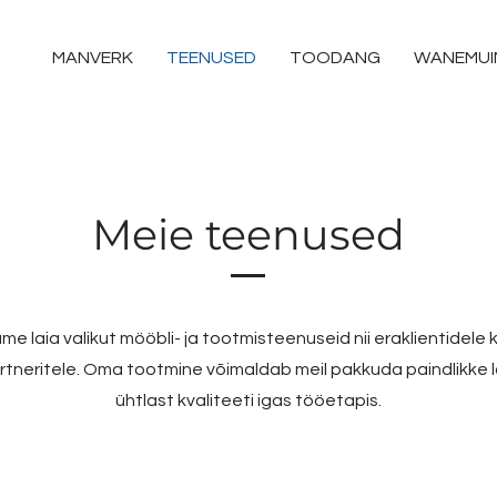
MANVERK
TEENUSED
TOODANG
WANEMUI
Meie teenused
me laia valikut mööbli- ja tootmisteenuseid nii eraklientidele k
tneritele. Oma tootmine võimaldab meil pakkuda paindlikke l
ühtlast kvaliteeti igas tööetapis.