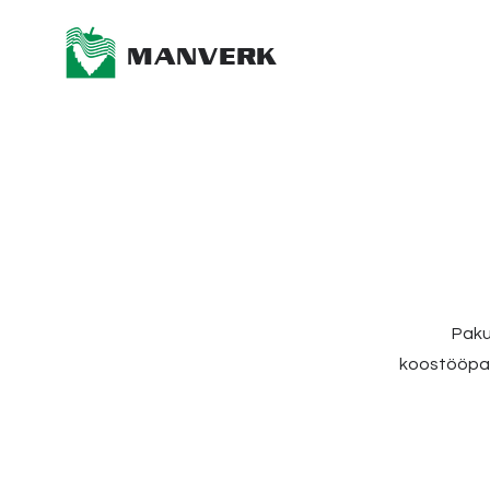
MANVERK
Paku
koostööpar