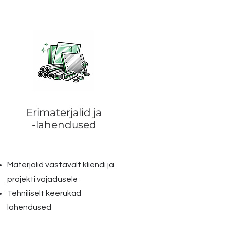
Erimaterjalid ja
-lahendused
Materjalid vastavalt kliendi ja
projekti vajadusele
Tehniliselt keerukad
lahendused